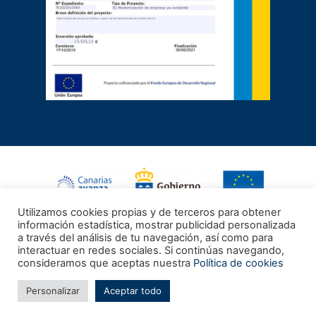
Utilizamos cookies propias y de terceros para obtener
FONDO EUROPEO DE DESARROLLO REGIONAL
información estadística, mostrar publicidad personalizada
a través del análisis de tu navegación, así como para
interactuar en redes sociales. Si continúas navegando,
Aviso legal
Política de privacidad
Política de cookies
consideramos que aceptas nuestra
Política de cookies
Condiciones generales de contratación
Personalizar
Aceptar todo
© 2021 Trujillo & Asesores - Andrés Trujillo González - Desarrollo web
DIASERTE Informática